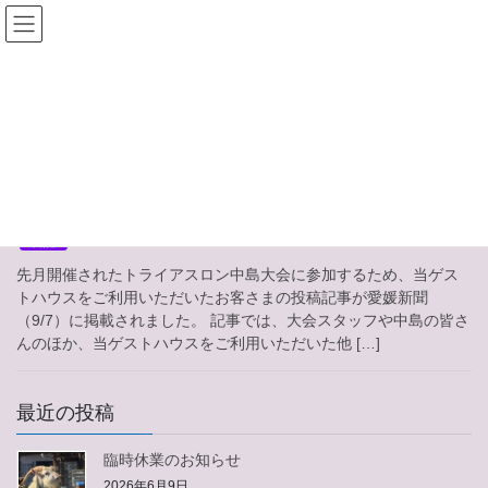
コ
ナ
ン
ビ
テ
ゲ
ン
ー
ツ
シ
へ
ョ
2023年9月
ス
ン
キ
に
ッ
移
2023年9月8日
プ
動
日記
先月開催されたトライアスロン中島大会に参加するため、当ゲス
トハウスをご利用いただいたお客さまの投稿記事が愛媛新聞
（9/7）に掲載されました。 記事では、大会スタッフや中島の皆さ
んのほか、当ゲストハウスをご利用いただいた他 […]
最近の投稿
臨時休業のお知らせ
2026年6月9日