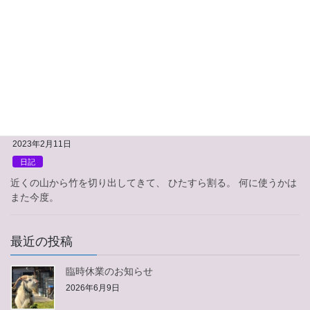
2023年5月26日
日記
本日、かねてから当ゲストハウス２匹目の従業員として内定して
いたヤギを引き取りに行ってきました。 オスとメスの２頭のどち
らを採用するか迷った末、コイントスによりオスを連れて帰るこ
とに。 無事に帰宅すると先輩従業員のネコとご […]
2023年2月11日
日記
近くの山から竹を切り出してきて、 ひたすら割る。 何に使うかは
また今度。
最近の投稿
臨時休業のお知らせ
2026年6月9日