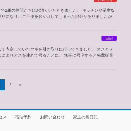
とで2組の仲間たちにお泊りいただきました。 キッチンや浴室な
彫りになり、ご不便をおかけしてしまった部分がありましたが、
日記
して内定していたヤギを引き取りに行ってきました。 オスとメ
スによりオスを連れて帰ることに。 無事に帰宅すると先輩従業
固
固
1
2
»
定
定
ペ
ペ
ー
ー
ジ
ジ
セス
宿泊予約
お問い合わせ
家主の島日記