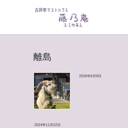
コ
ナ
ン
ビ
テ
ゲ
ン
ー
ツ
シ
へ
ョ
ス
ン
キ
に
離島
ッ
移
プ
動
2026年6月9日
2024年11月22日