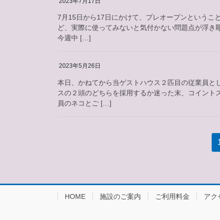
2023年7月17日
7月15日から17日にかけて、プレオープンというこ
ど、実際に使ってみないと気付かない問題点が浮き
今週中 […]
2023年5月26日
本日、かねてから当ゲストハウス２匹目の従業員と
スの２頭のどちらを採用するか迷った末、コイント
員のネコとご […]
投
稿
の
ペ
HOME
施設のご案内
ご利用料金
アク
ー